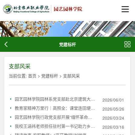
党建标杆
支部风采
当前位置:
首页
>
党建标杆
>
支部风采
园艺园林学院园林系党支部赴北京建筑大学开展党建交流活动
2026/06/01
教育家精神万里行｜高照全：课堂连田埂 技术育新苗
2026/05/26
园艺园林学院行政党支部开展“缅怀革命英烈 传承红色基因”主题党日活动
2026/03/24
我校王涵祎老师担任驻村第一书记助力乡村振兴
2026/03/16
耕读故事·农职教师：“平菇教授”刘继伟，簇拥成暖 润苗无声