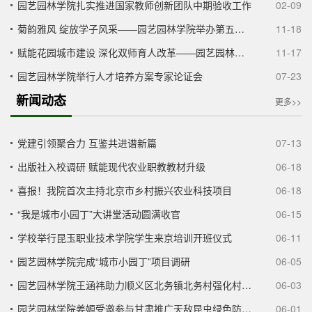
园艺园林学院扎实推进国家教师创新团队中期验收工作
02-09
菊韵雅风 绽放学子风采——园艺园林学院举办第五届教学成果展
11-18
赋能花园城市建设 深化双师育人改革——园艺园林学院举办“双师基地培训暨花园城市建设科普宣传系列讲座”
11-17
园艺园林学院举行人才培养方案专家论证会
07-23
新闻动态
更多>>
党建引领聚合力 互鉴共进谱新篇
07-13
出版社入校调研 赋能现代农业职教教材升级
06-18
喜报！我院首次主持北京市乡村振兴农业科技项目
06-18
“我是城市小园丁”大讲堂活动圆满收官
06-15
学校举行昆玉职业技术学院学生来京培训开班仪式
06-11
园艺园林学院完成“城市小园丁”项目调研
06-05
园艺园林学院王涵祎助力顺义区北务镇北务村强化村级班子履职效能
06-03
园艺园林学院姜嫄受邀参与甘肃推广天敌昆虫绿色防控技术培训与推广
06-01