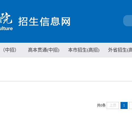
制（中招）
高本贯通(中招)
本市招生(高招)
外省招生(高
共0条
上页
1