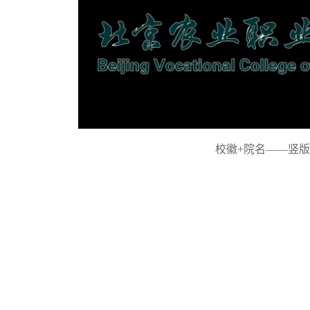
校徽+院名——竖版