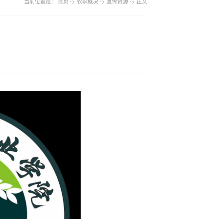
当前位置是：
首页
->
农职概况
->
宣传资源
->
正文