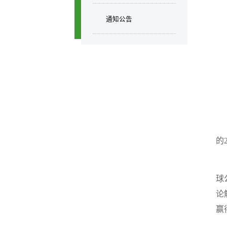
通知公告
的
球
论
赢