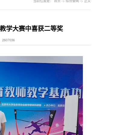
当前位置是：
首页
->
综合要闻
->
正文
教学大赛中喜获二等奖
2607036