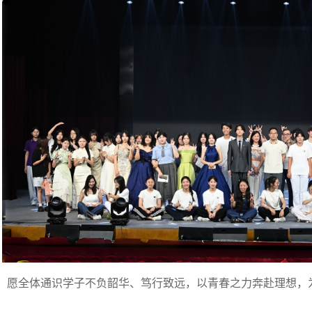
愿全体通识学子不负韶华、笃行致远，以青春之力奔赴理想，