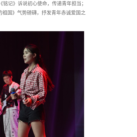
《铭记》诉说初心使命，传递青年担当；
的祖国》气势磅礴，抒发青年赤诚爱国之