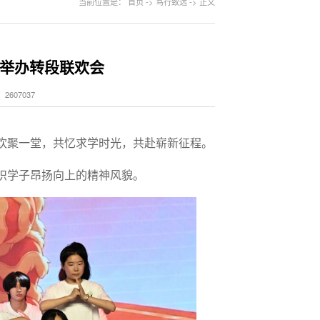
当前位置是：
首页
->
笃行致远
->
正文
举办转段联欢会
2607037
欢聚一堂，共忆求学时光，共赴崭新征程。
识学子昂扬向上的精神风貌。