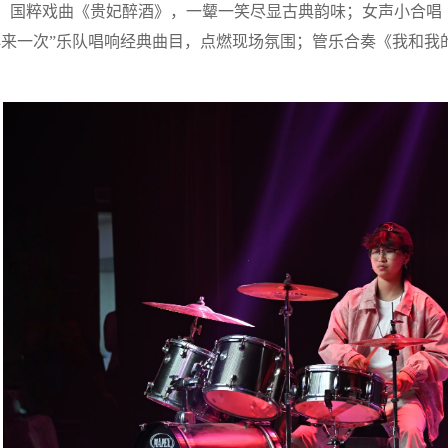
国粹戏曲《贵妃醉酒》，一颦一笑尽显古典韵味；女声小合唱
再来一次”乐队唱响经典曲目，点燃现场氛围；管乐合奏《我和我
。