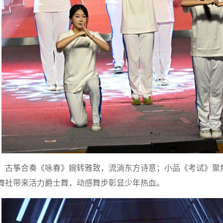
古筝合奏《咏春》婉转雅致，流淌东方诗意；小品《考试》聚
舞社带来活力爵士舞，动感舞步彰显少年热血。