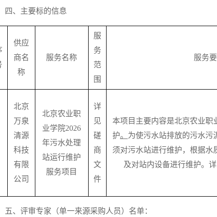
四、主要标的信息
服
供应
序
务
商名
服务名称
服务要
号
范
称
围
北京
详
北京农业职
万泉
见
本项目主要内容是北京农业职
业学院2026
清源
磋
护
。
为使污水站排放的污水污
1
年污水处理
科技
商
须对污水站进行维护，根据水
站运行维护
有限
文
及对站内设备进行维护。详见
服务项目
公司
件
五、评审专家（单一来源采购人员）名单：