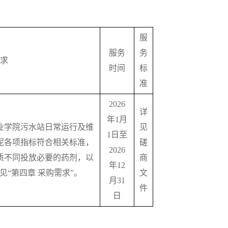
服
服务
务
求
时间
标
准
2026
详
年1月
业学院污水站日常运行及维
见
1日至
泥各项指标符合相关标准，
磋
2026
质不同投放必要的药剂，以
商
年12
“第四章 采购需求”。
文
月31
件
日