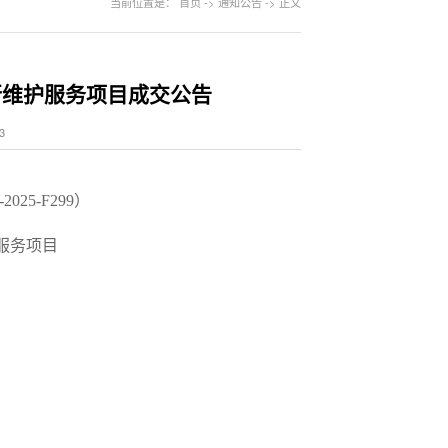
当前位置是：
首页
->
通知公告
->
正文
行维护服务项目成交公告
3
025-F299）
服务项目