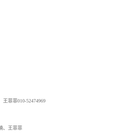
10-52474969
楠、王菲菲