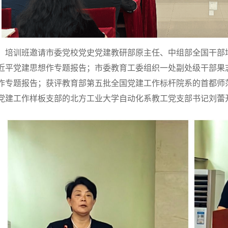
培训班邀请市委党校党史党建教研部原主任、中组部全国干部
近平党建思想作专题报告；市委教育工委组织一处副处级干部果
作专题报告；获评教育部第五批全国党建工作标杆院系的首都师
党建工作样板支部的北方工业大学自动化系教工党支部书记刘蕾