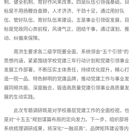
制、健全机制、育好作风来改革。四是队伍引领强基础，目
标是不用扬鞭自奋蹄，人才济济、干劲十足，通过用好队
伍、管好队伍、育好队伍来建设。五是事业引领促发展，目
标是党政同心奔前程，风清气正、团结干事，通过谋划、推
动、纠偏来保障。
周洪生要求各二级学院要全面、系统领会“五个引领”的
思想内涵，紧紧围绕学校党建三年行动计划和党建引领事业
发展工作部署，不断压实主体责任，持续优化提升，精心打
造一院一品、特色鲜明的党建品牌，推动党建工作与事业发
展同频共振、深度融合，锻造高质量党建引领事业高质量发
展的生动实践。
此次专题调研既是对学校基层党建工作的全面检视，也
是对“十五五”规划谋篇布局的定向发力。下一步，组织部将
系统梳理调研成果，将深化“一融双高”、品牌矩阵建设等内