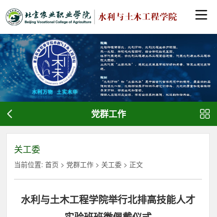
党群工作
关工委
当前位置:
首页
>
党群工作
>
关工委
> 正文
水利与土木工程学院举行北排高技能人才
实验班班徽佩戴仪式