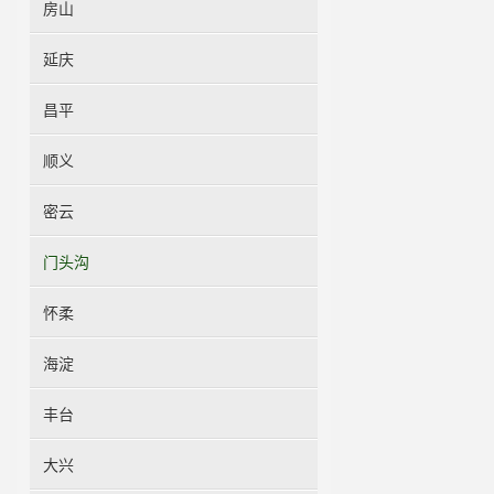
房山
延庆
昌平
顺义
密云
门头沟
怀柔
海淀
丰台
大兴