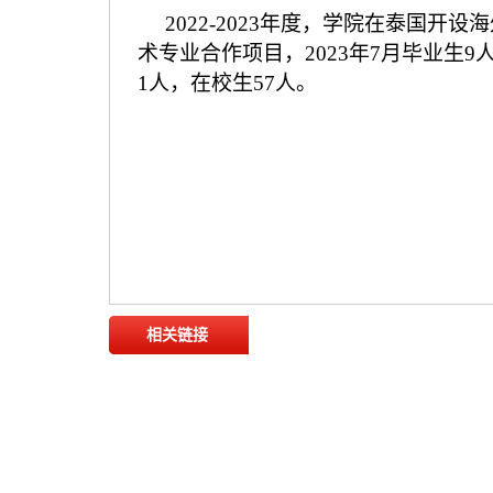
202
2
-202
3
年度，学院在泰国开设海
术专业合作项目，
202
3
年
7
月毕业生
9
1
人，在校生
57
人。
相关链接
农业农