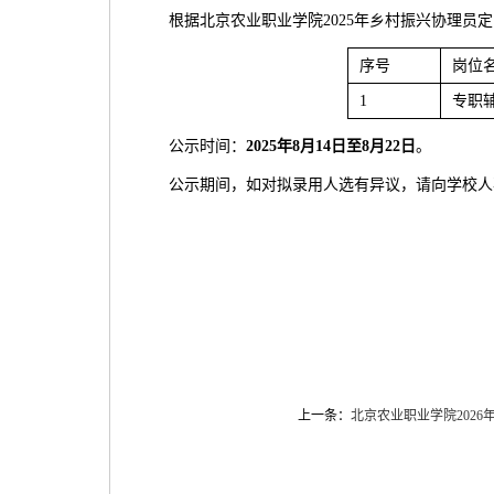
根据北京农业职业学院2025年乡村振兴协理
序号
岗位
1
专职
公示时间：
202
5
年
8
月
14
日至
8
月
22
日
。
公示期间，如对拟录用人选有异议，请向学校人事处反
上一条：
北京农业职业学院202