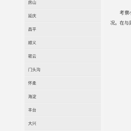
房山
考察
延庆
况。在与
昌平
顺义
密云
门头沟
怀柔
海淀
丰台
大兴