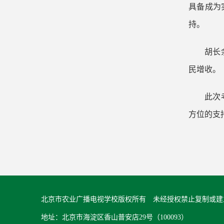
具备成为
持。
胡长
民增收。
此次
方位的支
北京市农业广播电视学校版权所有 未经授权禁止复制或建
地址：北京市海淀区香山普安店29号（100093）