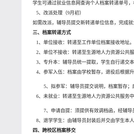
学生可通过就业信息网查询个人档案转递单号，
5、
改派处理（
9月初）
如需改派，辅导员提交新转递单位信息，完成就
三、档案转递方式
1、单位接收：转递至工作单位档案接收地址
2、单位不接收：转递至
生源地
人力资源公共
3、专升本：辅导员统一提取，学生自行递交
4、参军入伍：档案由学校暂存，退役后根据
5、
拟参军：辅导员提交说明，档案暂存；
6、
未就业：转递至生源地人力资源公共服务
7、
申请自提：须提供有效调档函，经辅导
8、
退学学生：由辅导员封装
后
并交由
学生
本
四、
跨校区
档案
移交