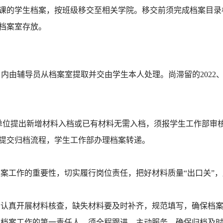
课的学生档案，按班级移交至相关学院。移交前须完成档案目录
生档案室存放。
内由辅导员从档案室提取并交由学生本人处理。尚滞留的2022、20
单位提出新增材料入档或已有材料无需入档，须报学生工作部审
提交归档流程，
学生工作部办理档案
转递。
档案工作的重要性，切实履行岗位责任，把好材料质量
“出口关”
录认真开展材料核查，缺失材料要及时补齐，规范填写，确保档
生档案工作的第一责任人，须全程跟进、主动服务，确保归档及