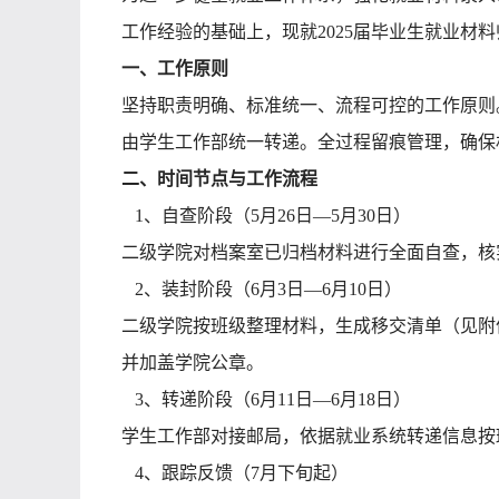
工作经验的基础上，现就
2025届毕业生就业材
一、工作原则
坚持职责明确、标准统一、
流程
可控的工作原则
由学生工作部
统一
转递。全过程留痕管理，确保
二、时间节点与工作流程
1、
自查阶段（
5月26日—5月30日）
二级学院对
档案室已
归档材料进行全面自查，核
2、
装封阶段（
6月3日—6月10日）
二级学院按班级整理材料，生成移交清单
（见附
并加盖学院公章。
3、
转递阶段（
6月11日—6月18日）
学生工作部对接邮局，依据就业系统
转递
信息按
4、
跟踪反馈（
7月下旬起）