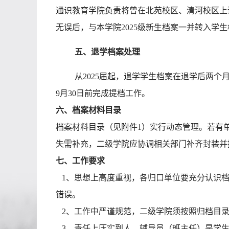
通识教育学院负责将曾在
北苑校区、
清河校区上
无误后，与本学院
2025级新生档案一并转入学
五、
退学档案处理
从
2025届起，退学学生档案在退学后两个月
9月30日前完成提档工作。
六、档案材料目录
档案材料目录
（见附件
1）
实行动态管理。若有
失需补充，二级学院应协调相关部门补齐封装并
七、工作要求
1、
思想上高度重视
，
各
归口
单位要充分认识
错误。
2、
工作中严谨规范
，
二级学院须按照归档目
3、
责任上压实到人
，
辅导员（班主任）是学