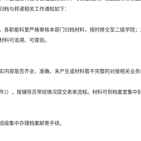
料归档与转递相关工作通知如下：
。各职能科室严格审核本部门归档材料，按时移交至二级学院；
材料可追溯、可查验。
实内容是否齐全、准确
，
未产生或材料暂不完整的
对接相关业务
件
2）
，按辅导员带班情况提交表单流程。材料可
到档案室
集中
班级集中办理档案邮寄手续。