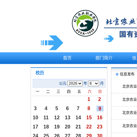
首页
部门简介
信
校历
信息发布
公元
年
月 农历
丙午
年 [
马
北京农业
一
二
三
四
五
六
日
1
2
北京农业
3
4
5
6
7
8
9
建
二
北京农业
10
11
12
13
14
15
16
廿
廿
廿
廿
立
廿
廿
军
十
北京农业
17
18
19
20
21
22
23
廿
廿
三
七
初
初
初
一
二
三
四
秋
六
七
24
25
26
27
28
29
30