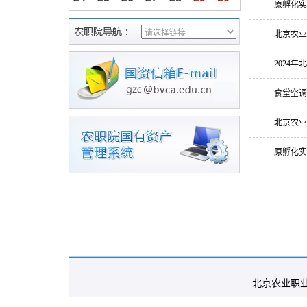
初
初
初
初
初
初
处
原孵化实
节
八
九
十
月
二
三
四
31
十
十
十
十
十
十
十
北京农业
五
六
七
八
九
十
暑
十
二
三
四
五
六
七
八
2024
九
食堂空调
北京农业
原孵化实
北京农业职业学院