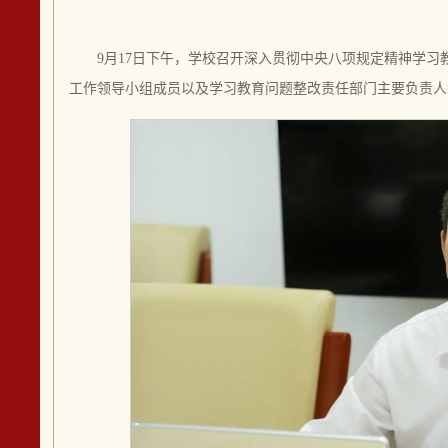
9月17日下午，学校召开深入贯彻中央八项规定精神学
工作领导小组成员以及学习教育问题整改责任部门主要负责人